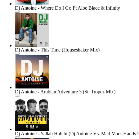
Dj Antoine - Where Do I Go Ft Aloe Blacc & Infinity
Dj Antoine - This Time (Houseshaker Mix)
Dj Antoine - Arabian Adventure 3 (St. Tropez Mix)
Dj Antoine - Yallah Habibi (Dj Antoine Vs. Mad Mark Hand