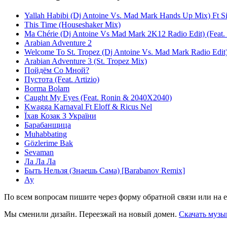
Yallah Habibi (Dj Antoine Vs. Mad Mark Hands Up Mix) Ft 
This Time (Houseshaker Mix)
Ma Chérie (Dj Antoine Vs Mad Mark 2K12 Radio Edit) (Feat. 
Arabian Adventure 2
Welcome To St. Tropez (Dj Antoine Vs. Mad Mark Radio Edit) 
Arabian Adventure 3 (St. Tropez Mix)
Пойдём Со Мной?
Пустота (Feat. Artizio)
Borma Bolam
Caught My Eyes (Feat. Ronin & 2040X2040)
Kwagga Karnaval Ft Eloff & Ricus Nel
Їхав Козак З України
Барабанщица
Muhabbating
Gözlerime Bak
Sevaman
Ла Ла Ла
Быть Нельзя (Знаешь Сама) [Barabanov Remix]
Ау
По всем вопросам пишите через форму обратной связи или на e
Мы сменили дизайн. Переезжай на новый домен.
Скачать музы